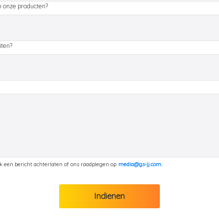
an onze producten?
iten?
 een bericht achterlaten of ons raadplegen op
media@gs-jj.com.
Indienen