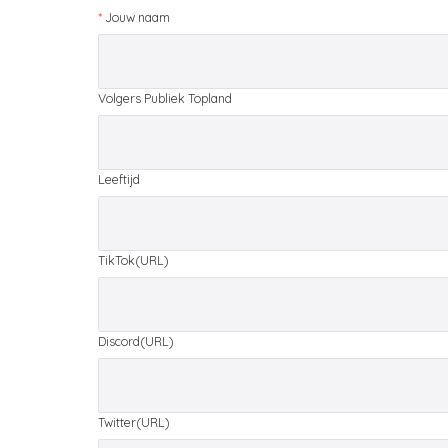
*
Jouw naam
Volgers Publiek Topland
Leeftijd
TikTok(URL)
Discord(URL)
Twitter(URL)