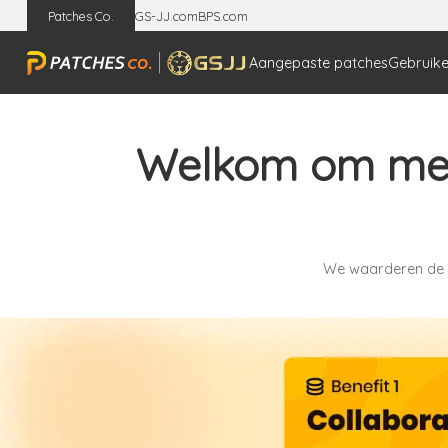
Patches Co.
GS-JJ.com
BPS.com
Aangepaste patches
Gebruike
Welkom om me
We waarderen de hu