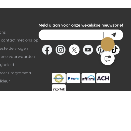
Meld u aan voor onze wekelijkse nieuwsbrief
ons
contact met ons op
estelde vragen
mene voorwaarden
cybeleid
encer Programma
kleur