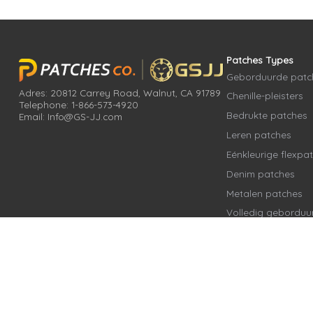
Patches Types
Geborduurde patc
Adres: 20812 Carrey Road, Walnut, CA 91789
Chenille-pleisters
Telephone: 1-866-573-4920
Bedrukte patches
Email: Info@GS-JJ.com
Leren patches
Eénkleurige flexpa
Denim patches
Metalen patches
Volledig geborduur
bedrukte patches
Warmteoverdrachts
Tatami-stofflockp