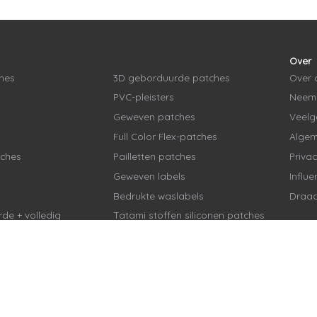
Over
hes
3D geborduurde patches
Over 
PVC-pleisters
Neem 
Geweven patches
Veelg
Full Color Flex-patches
Alge
tches
Pailletten patches
Priva
Geweven labels
Influ
Bedrukte waslabels
Draad
de + volledig
Tatami stoffen siliconen patches
pleisters
3D siliconen pleisters
atches