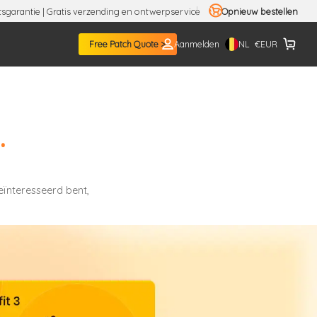
tsgarantie | Gratis verzending en ontwerpservice
Opnieuw bestellen
NL
Free Patch Quote >
Aanmelden
€
EUR
.
eïnteresseerd bent,