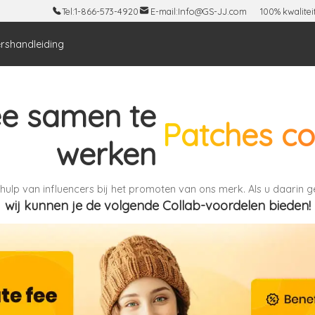
Tel:
1-866-573-4920
E-mail:
Info@GS-JJ.com
100% kwalitei
rshandleiding
e samen te
Patches co
werken
lp van influencers bij het promoten van ons merk. Als u daarin g
wij kunnen je de volgende Collab-voordelen bieden!