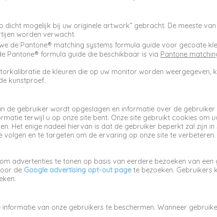
o dicht mogelijk bij uw originele artwork” gebracht. De meeste 
partijen worden verwacht.
we de Pantone® matching systems formula guide voor gecoate kleur
e Pantone® formula guide die beschikbaar is via
Pantone matchin
torkalibratie de kleuren die op uw monitor worden weergegeven, k
de kunstproef.
van de gebruiker wordt opgeslagen en informatie over de gebruiker
rmatie terwijl u op onze site bent. Onze site gebruikt cookies om 
iken. Het enige nadeel hiervan is dat de gebruiker beperkt zal zijn
 te volgen en te targeten om de ervaring op onze site te verbetere
om advertenties te tonen op basis van eerdere bezoeken van een 
door de
Google advertising opt-out page
te bezoeken. Gebruikers 
eken.
nformatie van onze gebruikers te beschermen. Wanneer gebruikers