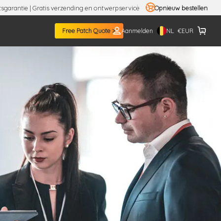
tsgarantie | Gratis verzending en ontwerpservice
Opnieuw bestellen
NL
Free Patch Quote >
Aanmelden
€
EUR