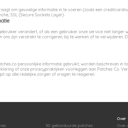
vraagt om gevoelige informatie in te voeren (zoals een creditcard
che, SSL (Secure Sockets Layer).
atie
gebruiker verandert, of als een gebruiker onze service niet langer 
ns zijn verstrekt te corrigeren, bij te werken of te verwijderen. D
tches.co persoonlijke informatie gebruikt, worden beschreven in t
erklaring of onze privacypraktijken voorleggen aan Patches Co. Ve
t op alle redelijke zorgen of vragen te reageren.
Over
hes
3D geborduurde patches
Over 