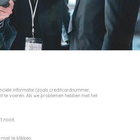
ciële informatie (zoals creditcardnummer,
it te voeren. Als we problemen hebben met het
t nooit.
mail te klikken.