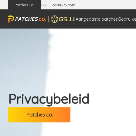
Patches Co.
GS-JJ.com
BPS.com
Aangepaste patches
Gebruike
Privacybeleid
Patches co.