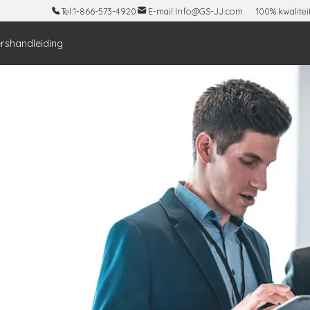
Tel:
1-866-573-4920
E-mail:
Info@GS-JJ.com
100% kwalitei
rshandleiding