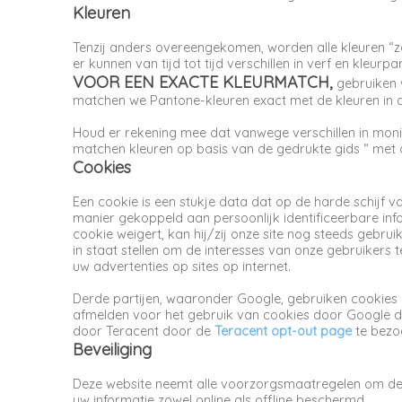
Kleuren
Tenzij anders overeengekomen, worden alle kleuren “z
er kunnen van tijd tot tijd verschillen in verf en kleur
VOOR EEN EXACTE KLEURMATCH,
gebruiken 
matchen we Pantone-kleuren exact met de kleuren in d
Houd er rekening mee dat vanwege verschillen in moni
matchen kleuren op basis van de gedrukte gids “ met 
Cookies
Een cookie is een stukje data dat op de harde schijf 
manier gekoppeld aan persoonlijk identificeerbare info
cookie weigert, kan hij/zij onze site nog steeds gebru
in staat stellen om de interesses van onze gebruikers
uw advertenties op sites op internet.
Derde partijen, waaronder Google, gebruiken cookies 
afmelden voor het gebruik van cookies door Google 
door Teracent door de
Teracent opt-out page
te bezo
Beveiliging
Deze website neemt alle voorzorgsmaatregelen om de i
uw informatie zowel online als offline beschermd.