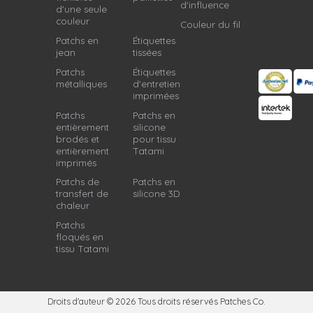
d'influence
d'une seule
couleur
Couleur du fil
Patchs en
Étiquettes
jean
tissées
Patchs
Étiquettes
métalliques
d'entretien
imprimées
Patchs
Patchs en
entièrement
silicone
brodés et
pour tissu
entièrement
Tatami
imprimés
Patchs de
Patchs en
transfert de
silicone 3D
chaleur
Patchs
floqués en
tissu Tatami
Droits d'auteur © 2026
Tous droits réservés Patches Co.