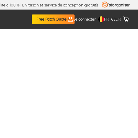
ité à 100 % | Livraison et service de conception gratuits
Réorganiser
FR
Free Patch Quote >
Se connecter
€
EUR