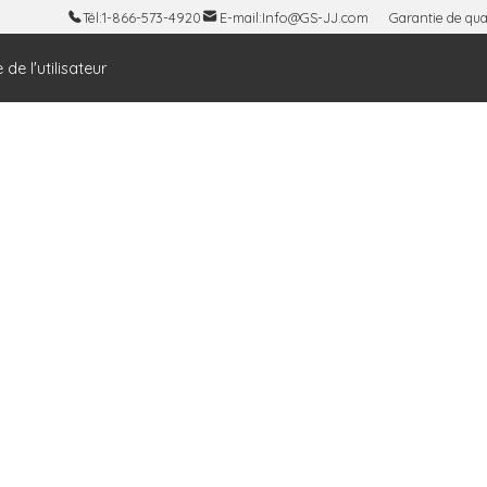
Tél:
1-866-573-4920
E-mail:
Info@GS-JJ.com
Garantie de qual
 de l'utilisateur