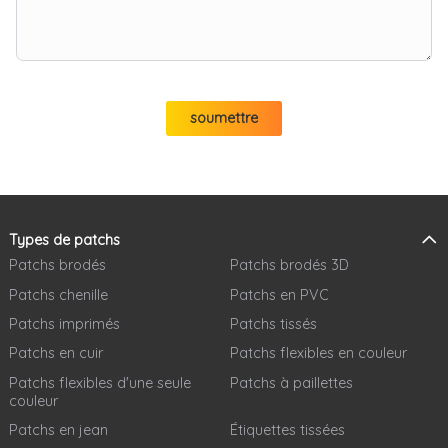
soumettre
Types de patchs
Patchs brodés
Patchs brodés 3D
Patchs chenille
Patchs en PVC
Patchs imprimés
Patchs tissés
Patchs en cuir
Patchs flexibles en couleur
Patchs flexibles d'une seule
Patchs à paillettes
couleur
Patchs en jean
Étiquettes tissées