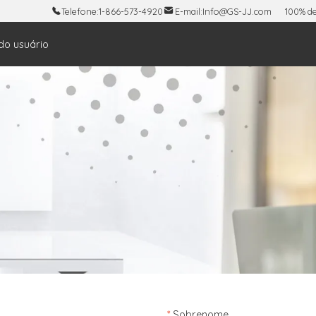
Telefone:
1-866-573-4920
E-mail:
Info@GS-JJ.com
100% de
do usuário
*
Sobrenome