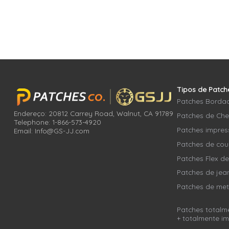
Tipos de Patch
Patches Borda
Endereço: 20812 Carrey Road, Walnut, CA 91789
Patches de Chen
Telephone: 1-866-573-4920
Patches impres
Email: Info@GS-JJ.com
Patches de cou
Patches Flex d
Patches de jea
Patches de met
Patches total
+ totalmente i