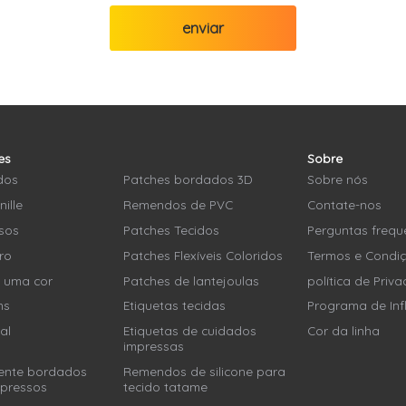
enviar
es
Sobre
dos
Patches bordados 3D
Sobre nós
ille
Remendos de PVC
Contate-nos
sos
Patches Tecidos
Perguntas frequ
ro
Patches Flexíveis Coloridos
Termos e Condi
e uma cor
Patches de lantejoulas
política de Priv
ns
Etiquetas tecidas
Programa de Inf
al
Etiquetas de cuidados
Cor da linha
impressas
mente bordados
Remendos de silicone para
mpressos
tecido tatame