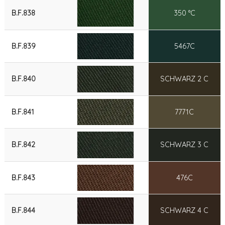
B.F.838
350 °C
B.F.839
5467C
B.F.840
SCHWARZ 2 C
B.F.841
7771C
B.F.842
SCHWARZ 3 C
B.F.843
476C
B.F.844
SCHWARZ 4 C