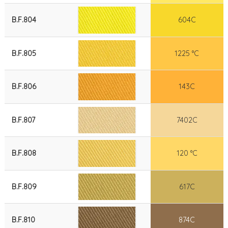
B.F.804
604C
B.F.805
1225 °C
B.F.806
143C
B.F.807
7402C
B.F.808
120 °C
B.F.809
617C
B.F.810
874C