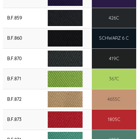
B.F.859
426C
B.F.860
SCHWARZ 6 C
B.F.870
419C
B.F.871
367C
B.F.872
4655C
B.F.873
1805C