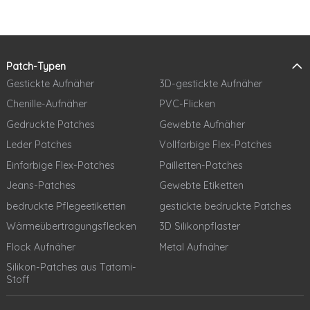
Patch-Typen
Gestickte Aufnäher
3D-gestickte Aufnäher
Chenille-Aufnäher
PVC-Flicken
Gedruckte Patches
Gewebte Aufnäher
Leder Patches
Vollfarbige Flex-Patches
Einfarbige Flex-Patches
Pailletten-Patches
Jeans-Patches
Gewebte Etiketten
bedruckte Pflegeetiketten
gestickte bedruckte Patches
Wärmeübertragungsflecken
3D Silikonpflaster
Flock Aufnäher
Metal Aufnäher
Silikon-Patches aus Tatami-
Stoff