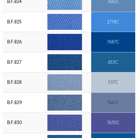
B.F.824
7682C
B.F.825
2718C
B.F.826
7687C
B.F.827
653C
B.F.828
537C
B.F.829
7667C
B.F.830
7670C