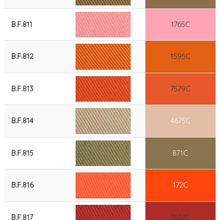
B.F.811
1765C
B.F.812
1595C
B.F.813
7579C
B.F.814
4675C
B.F.815
871C
B.F.816
172C
B.F.817
7627C