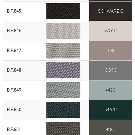
B.F.845
SCHWARZ C
B.F.846
WG1C
B.F.847
408C
B.F.848
CG9C
B.F.849
442C
B.F.850
5467C
B.F.851
418C