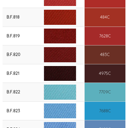
B.F.818
484C
B.F.819
7628C
B.F.820
483C
B.F.821
4975C
B.F.822
7709C
B.F.823
7688C