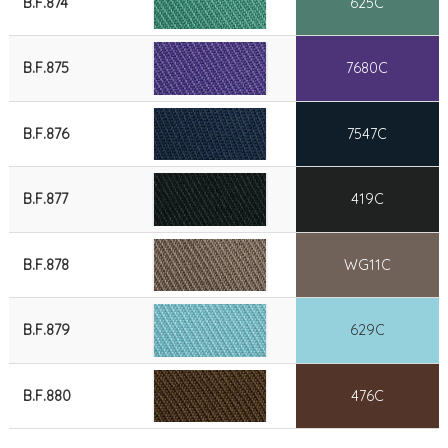
B.F.874
625C
B.F.875
7680C
B.F.876
7547C
B.F.877
419C
B.F.878
WG11C
B.F.879
629C
B.F.880
476C