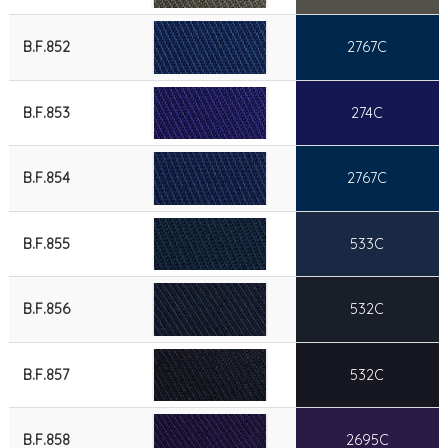
B.F.852
2767C
B.F.853
274C
B.F.854
2767C
B.F.855
533C
B.F.856
532C
B.F.857
532C
B.F.858
2695C