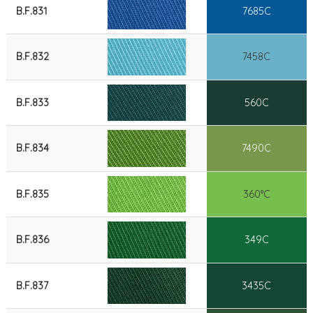
B.F.831
7685C
B.F.832
7458C
B.F.833
560C
B.F.834
7490C
B.F.835
360°C
B.F.836
349C
B.F.837
3435C