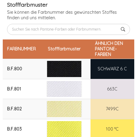
Stofffarbmuster
Sie können die Farbnummer des gewünschten Stoffes
finden und uns mitteilen.
ÄHNLICH DEN
FARBNUMMER
Stofffarbmuster
PANTONE-
FARBEN
B.F.800
SCHWARZ 6 C
B.F.801
663C
B.F.802
7499C
B.F.803
100 °C