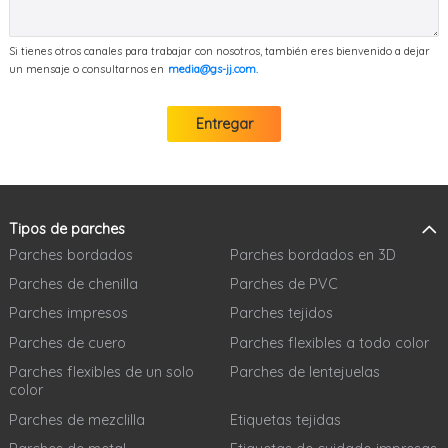
Si tienes otros canales para trabajar con nosotros, también eres bienvenido a dejar
un mensaje o consultarnos en
media@gs-jj.com.
Entregar
Tipos de parches
Parches bordados
Parches bordados en 3D
Parches de chenilla
Parches de PVC
Parches impresos
Parches tejidos
Parches de cuero
Parches flexibles a todo color
Parches flexibles de un solo
Parches de lentejuelas
color
Parches de mezclilla
Etiquetas tejidas