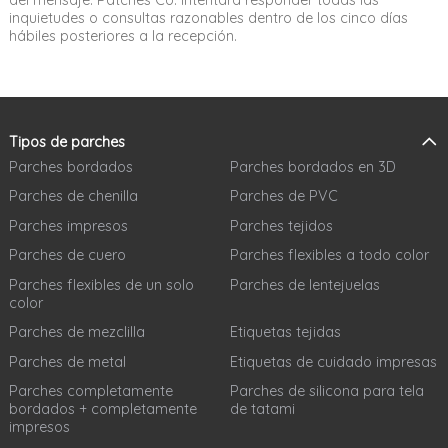
inquietudes o consultas razonables dentro de los cinco días
hábiles posteriores a la recepción.
Tipos de parches
Parches bordados
Parches bordados en 3D
Parches de chenilla
Parches de PVC
Parches impresos
Parches tejidos
Parches de cuero
Parches flexibles a todo color
Parches flexibles de un solo
Parches de lentejuelas
color
Parches de mezclilla
Etiquetas tejidas
Parches de metal
Etiquetas de cuidado impresas
Parches completamente
Parches de silicona para tela
bordados + completamente
de tatami
impresos