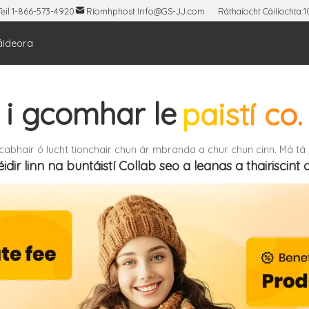
eil:
1-866-573-4920
Ríomhphost:
Info@GS-JJ.com
Ráthaíocht Cáilíochta 
áideora
 i gcomhar le
paistí co.
cabhair ó lucht tionchair chun ár mbranda a chur chun cinn. Má tá
féidir linn na buntáistí Collab seo a leanas a thairiscint d