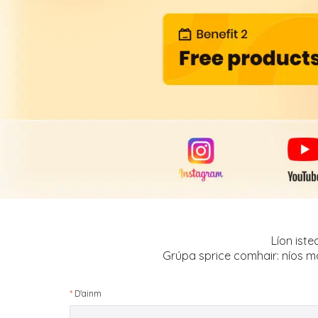
Líon iste
Grúpa sprice comhair: níos mó
*
D'ainm