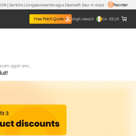
100% | Seirbhís Loingseoireachta agus Dearaidh Saor in Aisce
Reorder
GA
Free Patch Quote >
Sínigh isteach
€
EUR
 suim agat ann,
uit!