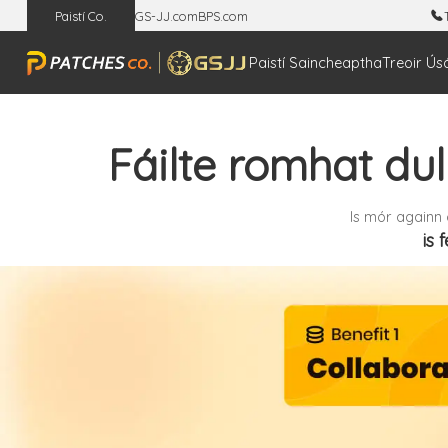
Paistí Co.
GS-JJ.com
BPS.com
T
Paistí Saincheaptha
Treoir Ús
Fáilte romhat dul
Is mór againn 
is 