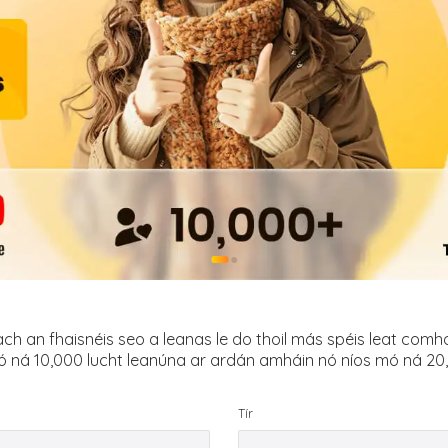
●
●
ach an fhaisnéis seo a leanas le do thoil más spéis leat comhoi
 ná 10,000 lucht leanúna ar ardán amháin nó níos mó ná 20,0
Tír