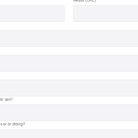
Reddit (URL)
lár seo?
 ar ár dtáirgí?