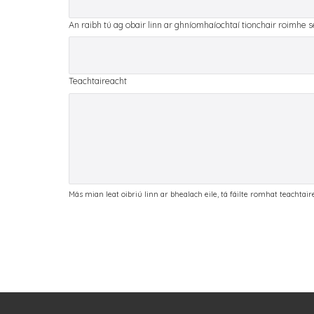
An raibh tú ag obair linn ar ghníomhaíochtaí tionchair roimhe 
Teachtaireacht
Más mian leat oibriú linn ar bhealach eile, tá fáilte romhat teachtai