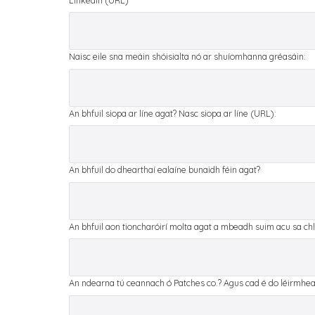
LinkedIn (URL)
Naisc eile sna meáin shóisialta nó ar shuíomhanna gréasáin:
An bhfuil siopa ar líne agat? Nasc siopa ar líne (URL):
An bhfuil do dhearthaí ealaíne bunaidh féin agat?
An bhfuil aon tioncharóirí molta agat a mbeadh suim acu sa ch
An ndearna tú ceannach ó Patches co.? Agus cad é do léirmheas