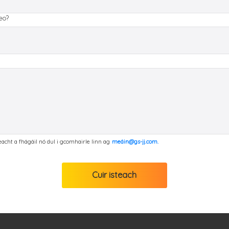
seo?
reacht a fhágáil nó dul i gcomhairle linn ag
meáin@gs-jj.com.
Cuir isteach