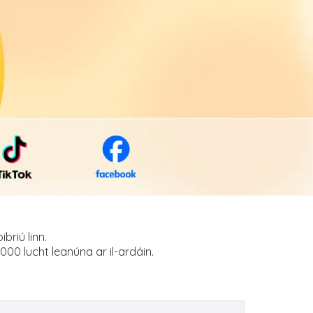
briú linn.
00 lucht leanúna ar il-ardáin.