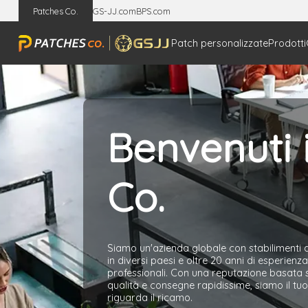
Patches Co.
GS-JJ.com
BPS.com
Patch personalizzate
Prodotti
Benvenuti 
Co.
Siamo un'azienda globale con stabilimenti 
in diversi paesi e oltre 20 anni di esperien
professionali. Con una reputazione basata s
qualità e consegne rapidissime, siamo il tuo
riguarda il ricamo.