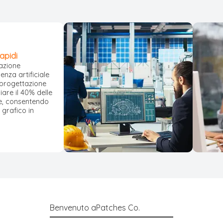
apidi
tazione
genza artificiale
 progettazione
iare il 40% delle
he, consentendo
 grafico in