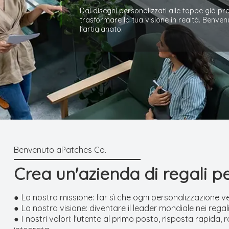
Dai disegni personalizzati alle toppe già pr
trasformare la tua visione in realtà. Benvenu
l'artigianato.
Crea un'azienda di regali pe
● La nostra missione: far sì che ogni personalizzazion
● La nostra visione: diventare il leader mondiale nei regal
● I nostri valori: l'utente al primo posto, risposta rapida,