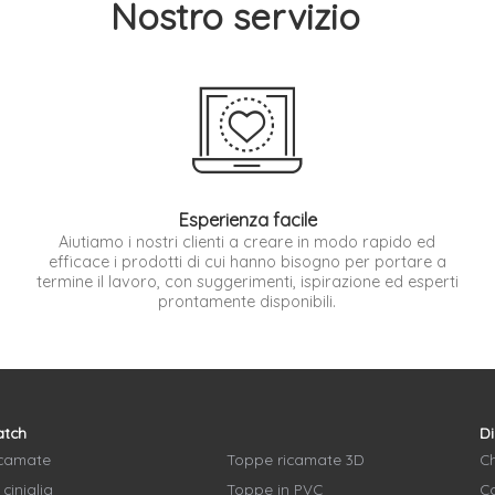
Nostro servizio
Esperienza facile
Aiutiamo i nostri clienti a creare in modo rapido ed
efficace i prodotti di cui hanno bisogno per portare a
termine il lavoro, con suggerimenti, ispirazione ed esperti
prontamente disponibili.
atch
Di
icamate
Toppe ricamate 3D
C
ciniglia
Toppe in PVC
Co