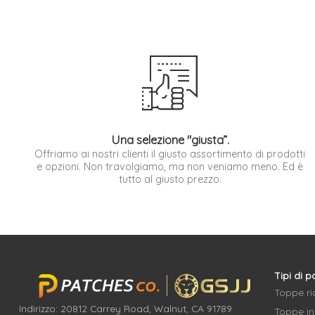
Una selezione "giusta”.
Offriamo ai nostri clienti il giusto assortimento di prodotti
e opzioni. Non travolgiamo, ma non veniamo meno. Ed è
tutto al giusto prezzo.
Tipi di p
Toppe r
Indirizzo: 20812 Carrey Road, Walnut, CA 91789
Toppe in 