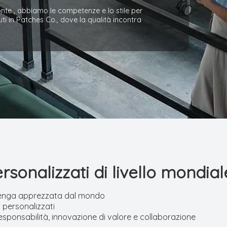
onte , abbiamo le competenze e lo stile per
ti in Patches Co., dove la qualità incontra
rsonalizzati di livello mondial
e venga apprezzata dal mondo
i personalizzati
 responsabilità, innovazione di valore e collaborazione