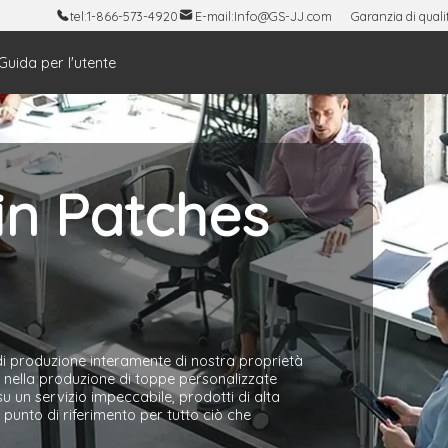
tel:
1-866-573-4920
E-mail:
Info@GS-JJ.com
Garanzia di quali
Guida per l'utente
in Patches
di produzione interamente di nostra proprietà
za nella produzione di toppe personalizzate
u un servizio impeccabile, prodotti di alta
 punto di riferimento per tutto ciò che