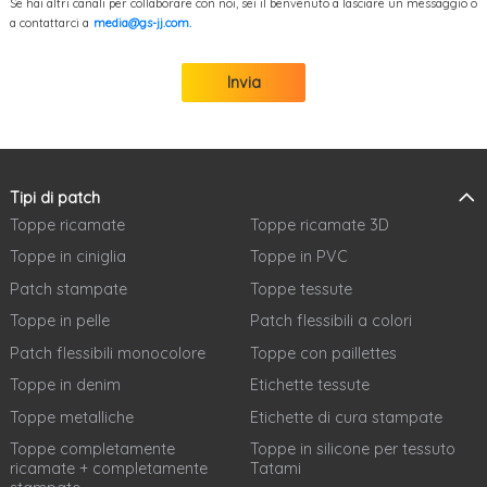
Se hai altri canali per collaborare con noi, sei il benvenuto a lasciare un messaggio o
a contattarci a
media@gs-jj.com.
Invia
Tipi di patch
Toppe ricamate
Toppe ricamate 3D
Toppe in ciniglia
Toppe in PVC
Patch stampate
Toppe tessute
Toppe in pelle
Patch flessibili a colori
Patch flessibili monocolore
Toppe con paillettes
Toppe in denim
Etichette tessute
Toppe metalliche
Etichette di cura stampate
Toppe completamente
Toppe in silicone per tessuto
ricamate + completamente
Tatami