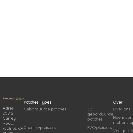
Patches Types
Over
Adres:
Geborduurde patches
3D
Over ons
20812
geborduurde
Neem cont
Carrey
patches
met ons o
Road,
Chenille-pleisters
PVC-pleisters
Walnut, CA
Veelgeste