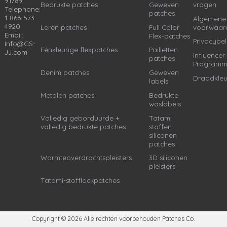
91789
Bedrukte patches
Geweven
vragen
Telephone:
patches
1-866-573-
Algemene
4920
Leren patches
Full Color
voorwaar
Email:
Flex-patches
Privacybel
Info@GS-
Eénkleurige flexpatches
Pailletten
JJ.com
Influencer
patches
Program
Denim patches
Geweven
Draadkleu
labels
Metalen patches
Bedrukte
waslabels
Volledig geborduurde +
Tatami
volledig bedrukte patches
stoffen
siliconen
patches
Warmteoverdrachtspleisters
3D siliconen
pleisters
Tatami-stofflockpatches
Copyright © 2026
Alle rechten voorbehouden Patches Co.