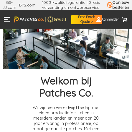
GS-
100% kwaliteitsgarantie | Gratis
Opnieuw
BPS.com
JJ.com
verzending en ontwerpservice
bestellen
Free Patch
Aanmelden
Quote >
Welkom bij
Patches Co.
Wij zijn een wereldwijd bedrijf met
eigen productiefaciliteiten in
meerdere landen en meer dan 20
jaar ervaring in professionele, op
maat gemaakte patches. Met een