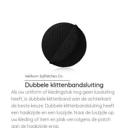
Dubbele klittenbandsluiting
Als uw uniform of kledingstuk nog geen lussluiting
heeft, is dubbele klittenband aan de achterkant
de beste keuze. Dubbele klittenbandsluiting heeft
een haakzijde en een luszijde. Naai de luszijde op
uw kleding of item en plak vervolgens de patch
aan de haakzijde erop.