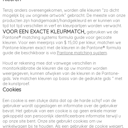
Tenzij anders overeengekomen, worden alle kleuren “zo dicht
mogelijk bij uw originele artwork” gebracht. De meeste van onze
producten zijn handgemaakt/handgekleurd en er kunnen van
tijd tot tijd verschillen in verf en kleurpartijen worden verwacht.
VOOR EEN EXACTE KLEURMATCH,
gebruiken we de
Pantone® matching systems formula guide voor gecoate
kleuren. Voor een meerprijs van $ 15,00 per kleur, matchen we
Pantone-kleuren exact met de kleuren in de Pantone® formula
guide die beschikbaar is via
Pantone matching system
.
Houd er rekening mee dat vanwege verschillen in
monitorkalibratie de kleuren die op uw monitor worden
weergegeven, kunnen afwijken van de kleuren in de Pantone-
gids. We matchen kleuren op basis van de gedrukte gids “ met
de kunstproef.
Cookies
Een cookie is een stukje data dat op de harde schijf van de
gebruiker wordt opgeslagen en informatie over de gebruiker
bevat. Het gebruik van een cookie is op geen enkele manier
gekoppeld aan persoonlijk identificeerbare informatie terwijl u
op onze site bent. Onze site gebruikt cookies om uw
winkelwagen bij te houden. Als een gebruiker de cookie weigert,