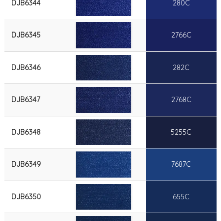
DJB6344
280C
DJB6345
2766C
DJB6346
282C
DJB6347
2768C
DJB6348
5255C
DJB6349
7687C
DJB6350
655C