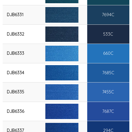
DJB6331
7694C
DJB6332
533C
DJB6333
660C
DJB6334
7685C
DJB6335
7455C
DJB6336
7687C
DJB6337
294C