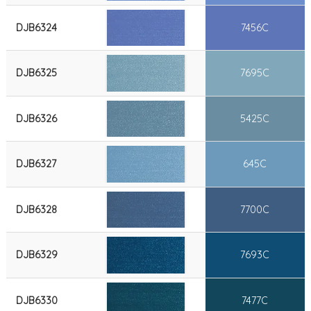
DJB6324
7456C
DJB6325
7695C
DJB6326
5425C
DJB6327
645C
DJB6328
7700C
DJB6329
7693C
DJB6330
7477C