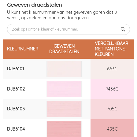
Geweven draadstalen
U kunt het kleurnummer van het geweven garen dat u
wenst, opzoeken en aan ons doorgeven.
VERGELIJKBAAR
GEWEVEN
KLEURNUMMER
MET PANTONE-
DRAADSTALEN
KLEUREN
DJB6101
663C
DJB6102
7436C
DJB6103
705C
DJB6104
495C