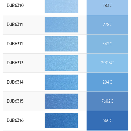
DJB6310
283C
DJB6311
278C
DJB6312
542C
DJB6313
2905C
DJB6314
284C
DJB6315
7682C
DJB6316
660C