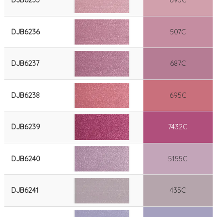
DJB6235
693C
DJB6236
507C
DJB6237
687C
DJB6238
695C
DJB6239
7432C
DJB6240
5155C
DJB6241
435C