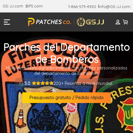
GS-JJ.com
BPS.com
1-866-573-4920
Info@GS-JJ.com
Parches del Departamento
de Bomberos
Muestre nuestro agradecimiento con parches personalizados
del departamento de bomberos.
200+ Reseñas a nivel mundial
5.0
Presupuesto gratuito / Pedido rápido