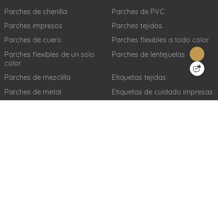
Parches de chenilla
Parches de PVC
Parches impresos
Parches tejidos
Parches de cuero
Parches flexibles a todo color
Parches flexibles de un solo
Parches de lentejuelas
color
Parches de mezclilla
Etiquetas tejidas
Parches de metal
Etiquetas de cuidado impresas
Parches completamente
Parches de silicona para tela
bordados + completamente
de tatami
impresos
Parches de transferencia de
Parches de silicona 3D
calor
Parches de tela de tatami
flocados
Acerca de