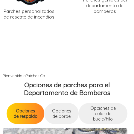
departamento de
Parches personalizados
bomberos
de rescate de incendios
Opciones de parches para el
Departamento de Bomberos
Opciones de
Opciones
Opciones
color de
de respaldo
de borde
bucle/hilo
Opciones de respaldo
Opciones de color de bucle/hilo
Opciones de borde