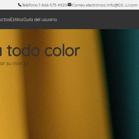
Teléfono:
1-866-573-4920
Correo electrónico:
Info@GS-JJ.com
uctos
Estilos
Guía del usuario
a todo color
zar su marca!