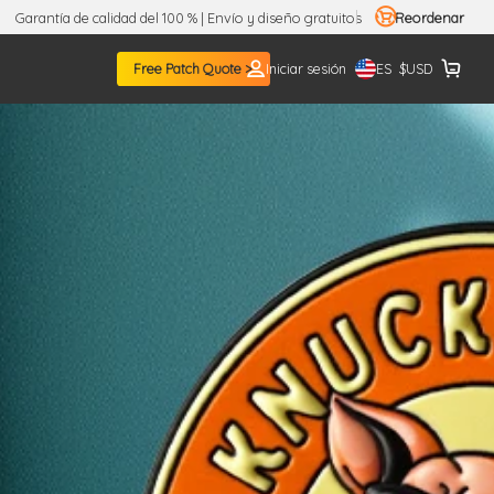
Garantía de calidad del 100 % | Envío y diseño gratuitos
Reordenar
ES
Free Patch Quote >
Iniciar sesión
$
USD