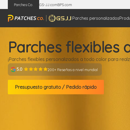
Parches Co.
GS-JJ.com
BPS.com
Parches personalizados
Prod
Parches flexibles 
¡Parches flexibles personalizados a todo color para real
5.0
200+ Reseñas a nivel mundial
Presupuesto gratuito / Pedido rápido