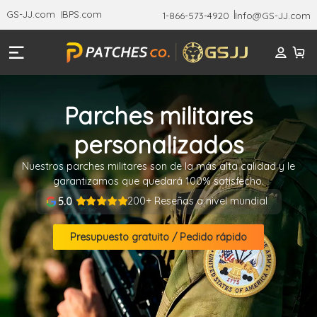
GS-JJ.com
BPS.com
1-866-573-4920
Info@GS-JJ.com
Parches militares
personalizados
Nuestros parches militares son de la más alta calidad y le
garantizamos que quedará 100% satisfecho.
200+ Reseñas a nivel mundial
5.0
Presupuesto gratuito / Pedido rápido