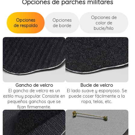
Opciones de parches militares
Opciones de
Opciones
Opciones
color de
de respaldo
de borde
bucle/hilo
Opciones de respaldo
Opciones de color de bucle/hilo
Opciones de borde
Gancho de velcro
Bucle de velcro
El gancho de velcro es un
El lado suave y esponjoso. Se
estilo muy popular. Consiste en
puede coser fácilmente a la
pequeños ganchos que se
ropa, telas, etc.
fijan firmemente.