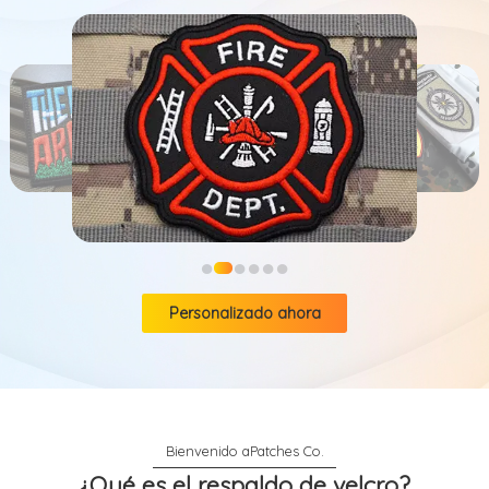
●
●
●
●
●
●
Personalizado ahora
¿Qué es el respaldo de velcro?