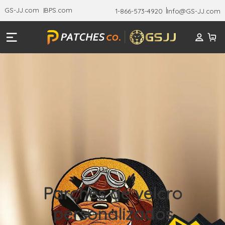
GS-JJ.com
BPS.com
1-866-573-4920
Info@GS-JJ.com
Parches de velcro
personalizados