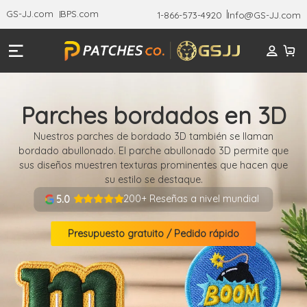
GS-JJ.com
BPS.com
1-866-573-4920
Info@GS-JJ.com
Parches bordados en 3D
Nuestros parches de bordado 3D también se llaman
bordado abullonado. El parche abullonado 3D permite que
sus diseños muestren texturas prominentes que hacen que
su estilo se destaque.
200+ Reseñas a nivel mundial
5.0
Presupuesto gratuito / Pedido rápido