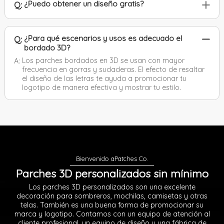
¿Puedo obtener un diseño gratis?
Q:
¿Para qué escenarios y usos es adecuado el
Q:
bordado 3D?
Los parches bordados en 3D se usan con mayor
A:
frecuencia en gorras y sudaderas. El efecto de resaltar
el diseño de las letras te ayuda a promocionar tu
logotipo de manera efectiva y mostrar tu estilo.
Parches 3D personalizados sin mínimo
Los parches 3D personalizados son una excelente
decoración para sombreros, mochilas, camisetas y otras
telas. También es una buena forma de promocionar su
marca y logotipo. Contamos con un equipo de atención al
cliente profesional, un equipo de diseño y una fábrica de