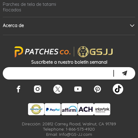
Parches de tela de tatami
flocados
Acerca de
Suscríbete a nuestro boletín semanal
Dirección: 20812 Carrey Road, Walnut, CA 91789
Telephone: 1-866-573-4920
Email: Info@GS-JJ.com