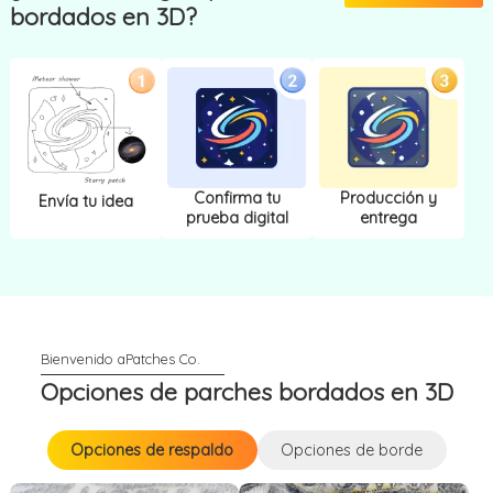
bordados en 3D?
Confirma tu
Producción y
Envía tu idea
prueba digital
entrega
Opciones de parches bordados en 3D
Opciones de respaldo
Opciones de borde
Opciones de respaldo
Opciones de borde