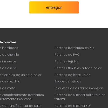
entregar
de parches
s bordados
Parches bordados en 3D
 de chenilla
Parches de PVC
s impresos
Parches tejidos
s de cuero
Parches flexibles a todo color
 flexibles de un solo color
Parches de lentejuelas
 de mezclilla
Etiquetas tejidas
s de metal
Etiquetas de cuidado impresas
s completamente bordados
Parches de silicona para tela de
letamente impresos
tatami
 de transferencia de calor
Parches de silicona 3D