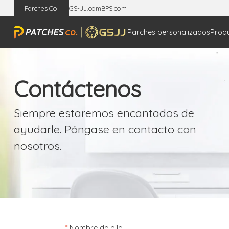
Parches Co.
GS-JJ.com
BPS.com
Parches personalizados
Prod
Contáctenos
Siempre estaremos encantados de
ayudarle. Póngase en contacto con
nosotros.
*
Nombre de pila