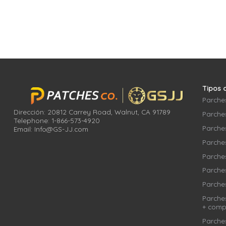
Tipos 
Parche
Dirección: 20812 Carrey Road, Walnut, CA 91789
Parches
Telephone: 1-866-573-4920
Parche
Email: Info@GS-JJ.com
Parche
Parches
Parches
Parche
Parche
+ comp
Parches