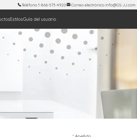
Teléfono:
1-866-573-4920
Correo electrónico:
Info@GS-JJ.com
uctos
Estilos
Guía del usuario
*
Apellido