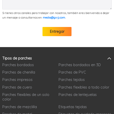
Si tienes otros canales para trabajar con nosotros, también eres bienvenido a dejar
un mensaje o consultarnos en
media@gs-jj.com.
Entregar
Tipos de parches
Parches bordados
Parches bordados en 3D
Parches de chenilla
Parches de PVC
Parches impresos
Parches tejidos
Parches de cuero
Parches flexibles a todo color
Parches flexibles de un solo
Parches de lentejuelas
color
Parches de mezclilla
Etiquetas tejidas